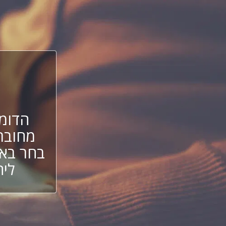
הדומי
מחובר
בחר באח
ליה