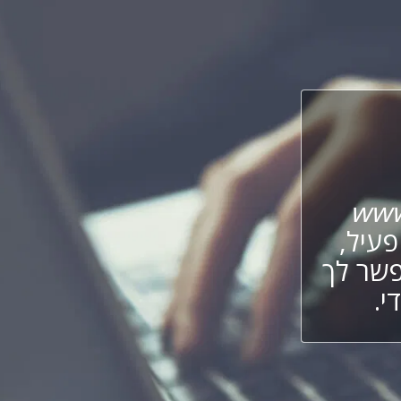
www
עיל,
פשר לך
י.