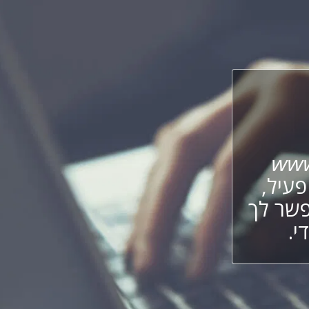
www
עיל,
פשר לך
י.