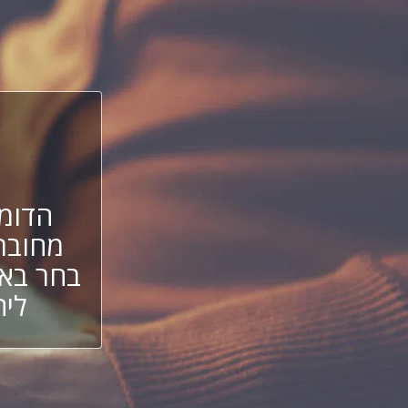
הדומי
מחובר
בחר באח
ליה